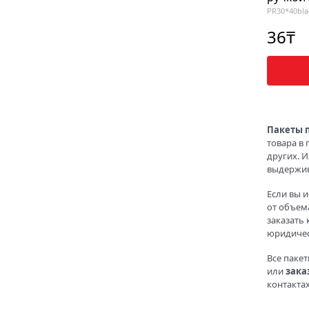
PR30*40bla
36
₸
Пакеты 
товара в
других. 
выдержива
Если вы и
от объема
заказать
юридичес
Все паке
или
зака
контакта