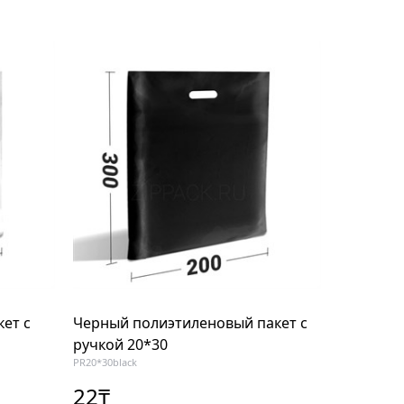
ет с
Черный полиэтиленовый пакет с
ручкой 20*30
PR20*30black
22
₸