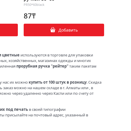
PR50*60black
87
₸
Добавить
и цветные
используются в торговле для упаковки
ьных, хозяйственных, магазинах одежды и многих
Усиленная
прорубная ручка "рейтер"
таким пакетам
 у нас их можно
купить от 100 штук в розницу
. Скидка
 заказ можно на нашем складе в г. Алматы или , в
можно через удаленно через Каспи или по счету от
их под печать
в своей типографии
еты присылайте на почтовый адрес, указанный в