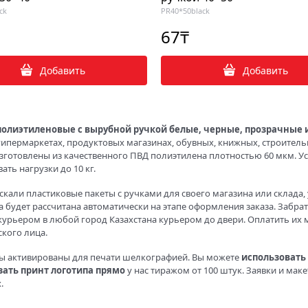
ck
PR40*50black
67
₸
Добавить
Добавить
полиэтиленовые с вырубной ручкой белые, черные, прозрачные 
 гипермаркетах, продуктовых магазинах, обувных, книжных, строител
Изготовлены из качественного ПВД полиэтилена плотностью 60 мкм. 
ть нагрузки до 10 кг.
скали пластиковые пакеты с ручками для своего магазина или склада,
 будет рассчитана автоматически на этапе оформления заказа. Забрать
 курьером в любой город Казахстана курьером до двери. Оплатить их 
кого лица.
ты активированы для печати шелкографией. Вы можете
использовать 
зать принт логотипа прямо
у нас тиражом от 100 штук. Заявки и мак
х.