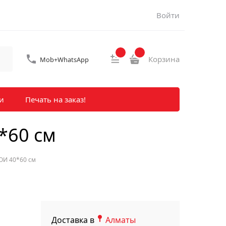
Войти
Корзина
Mob+WhatsApp
и
Печать на заказ!
60 см
Й 40*60 см
Доставка в
Алматы